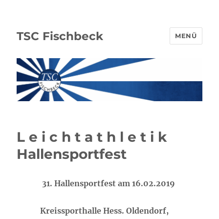
TSC Fischbeck
MENÜ
L e i c h t a t h l e t i k
Hallensportfest
31
. Hallensportfest am 16.02.2019
Kreissporthalle Hess. Oldendorf,