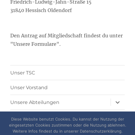
Friedrich-Ludwig-Jahn-Straße 15
31840 Hessisch Oldendorf
Den Antrag auf Mitgliedschaft findest du unter
"Unsere Formulare".
Unser TSC
Unser Vorstand
Unterme
Unsere Abteilungen
öffnen
Unsere Satzung
Diese Website benutzt Cookies. Du kannst der Nutzung der
eingesetzten Cookies zustimmen oder die Nutzung ablehnen.
Unterme
Weitere Infos findest du in unserer Datenschutzerklärung.
Unsere Formulare
öffnen