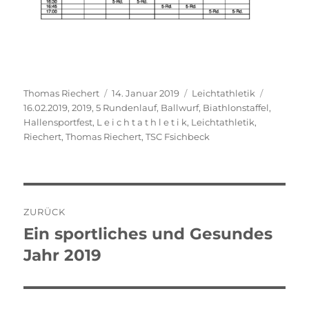
Autor
Veröffentlicht
Kategorien
Schlagwö
Thomas Riechert
14. Januar 2019
Leichtathletik
am
16.02.2019
,
2019
,
5 Rundenlauf
,
Ballwurf
,
Biathlonstaffel
,
Hallensportfest
,
L e i c h t a t h l e t i k
,
Leichtathletik
,
Riechert
,
Thomas Riechert
,
TSC Fsichbeck
Beitragsnavigation
ZURÜCK
Ein sportliches und Gesundes
Vorheriger
Beitrag:
Jahr 2019