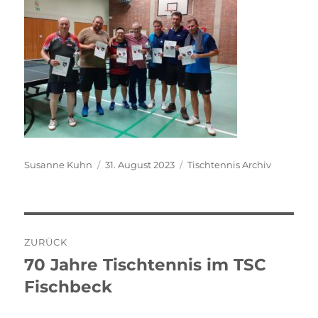
Autor
Veröffentlicht
Kategorien
Susanne Kuhn
31. August 2023
Tischtennis Archiv
am
Beitragsnavigation
ZURÜCK
70 Jahre Tischtennis im TSC
Vorheriger
Beitrag:
Fischbeck