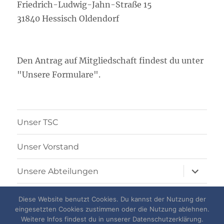
Friedrich-Ludwig-Jahn-Straße 15
31840 Hessisch Oldendorf
Den Antrag auf Mitgliedschaft findest du unter
"Unsere Formulare".
Unser TSC
Unser Vorstand
Unterme
Unsere Abteilungen
öffnen
Unsere Satzung
Diese Website benutzt Cookies. Du kannst der Nutzung der
eingesetzten Cookies zustimmen oder die Nutzung ablehnen.
Unterme
Weitere Infos findest du in unserer Datenschutzerklärung.
Unsere Formulare